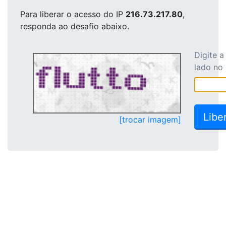
Para liberar o acesso
do IP
216.73.217.80
,
responda ao desafio abaixo.
Digite 
lado no
[trocar imagem]